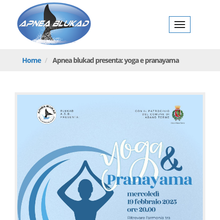
BlukadApnea
Toggl
Blukad
navig
Home
Apnea
blukad presenta: yoga e pranayama