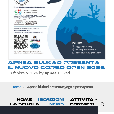
Apnea
BluKAD presenta
il nuovo Corso OPEN 2026
19 febbraio 2026
by
Apnea
Blukad
Home
Apnea
blukad presenta: yoga e pranayama
HOME
ISCRIZIONI
ATTIVITÀ
LA SCUOLA
NEWS
CONTATTI