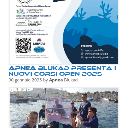
Apnea
BluKAD presenta i
nuovi Corsi OPEN 2025
30 gennaio 2025
by
Apnea
Blukad