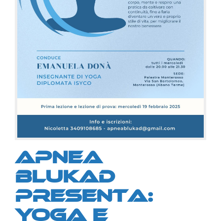
Apnea
Blukad
presenta:
YOGA e