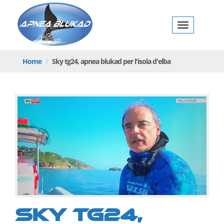
ukadApnea
Blukad
Toggl
navig
Home
Sky tg24,
apnea
blukad per l'isola d'elba
Sky tg24,