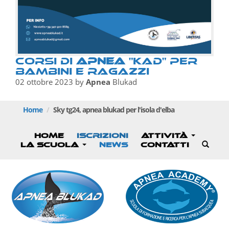
Corsi di
apnea
"kad" per
bambini e ragazzi
02 ottobre 2023
by
Apnea
Blukad
Home
Sky tg24,
apnea
blukad per l'isola d'elba
HOME
ISCRIZIONI
ATTIVITÀ
LA SCUOLA
NEWS
CONTATTI