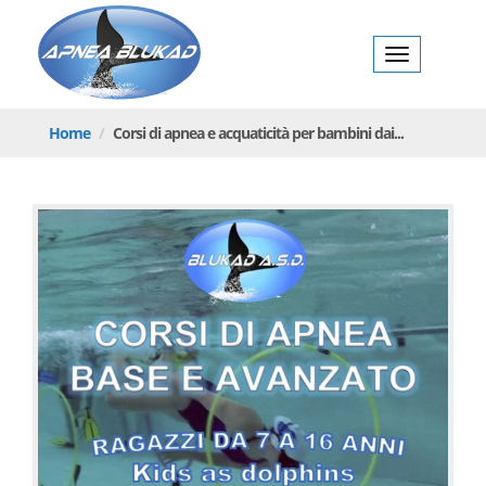
i | Apnea
BlukadApnea
Toggl
Blukad
navig
Home
Corsi di
apnea
e acquaticità per bambini dai...