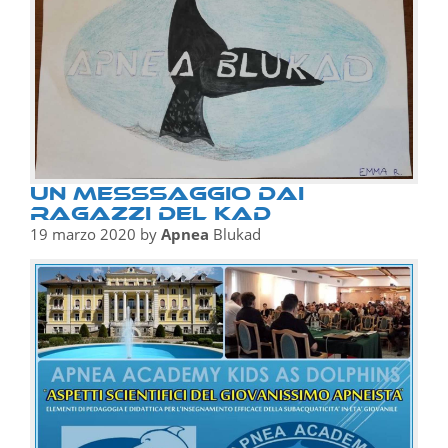
Un messsaggio dai
ragazzi del KAD
19 marzo 2020
by
Apnea
Blukad