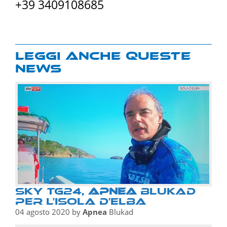
+39 3409108685
Leggi anche queste
news
Sky tg24,
Apnea
Blukad
per l'isola d'Elba
04 agosto 2020
by
Apnea
Blukad