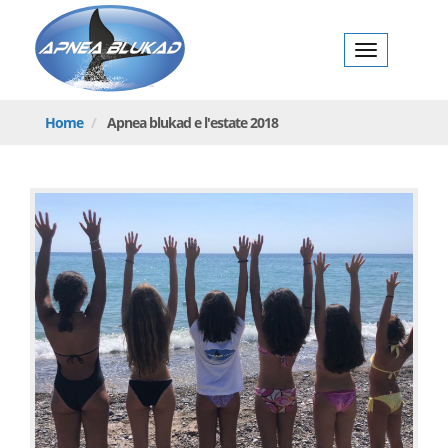
ukad
Toggl
navig
Home
Apnea
blukad e l'estate 2018