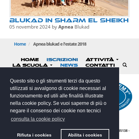
Blukad in Sharm El Sheikh
05 novembre 2024
by
Apnea
Blukad
Home
Apnea
blukad e l'estate 2018
HOME
ISCRIZIONI
ATTIVITÀ
LA SCUOLA
NEWS
CONTATTI
Questo sito o gli strumenti terzi da questo
utilizzati si avvalgono di cookie necessari al
funzionamento ed utili alle finalità illustrate
nella cookie policy. Se vuoi saperne di più o
negare il consenso dei cookie non tecnici
consulta la cookie policy
© 2025 APNEA BLUKAD A.S.D - NO PROFIT - VIA MONTE VODICE - 35138 -
Rifiuta i cookies
Abilita i cookies
PADOVA