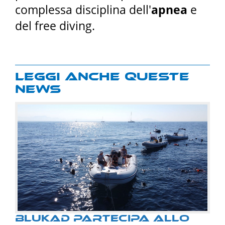
complessa disciplina dell'
apnea
e
del free diving.
Leggi anche queste
news
BLUKAD PARTECIPA ALLO