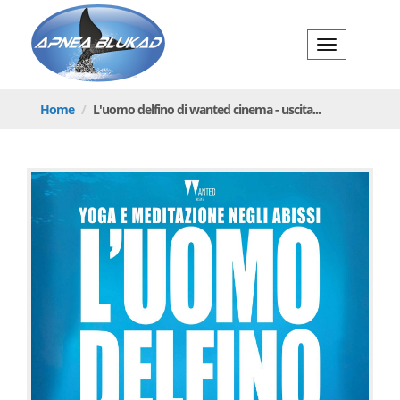
rni 5, 6, 7
ottobre |
Toggl
Apnea
navig
BlukadApnea
Blukad
Home
L'uomo delfino di wanted cinema - uscita...