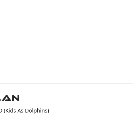
lan
D (Kids As Dolphins)