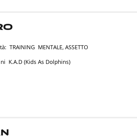
ro
lità: TRAINING MENTALE, ASSETTO
i K.A.D (Kids As Dolphins)
an